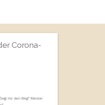
der Corona-
Zeigt mir den Weg!“ Meister
s!“