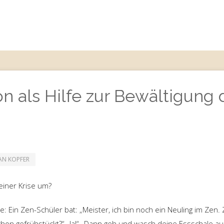
n als Hilfe zur Bewältigung 
IAN KOPFER
einer Krise um?
: Ein Zen-Schüler bat: „Meister, ich bin noch ein Neuling im Zen. 
chon gefrühstückt?“ „Ja!“ „Dann geh und wasch deine Essschale au